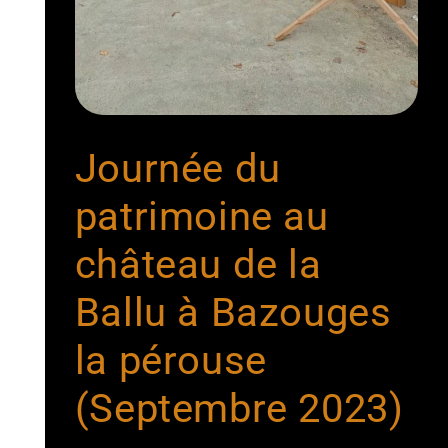
Journée du
patrimoine au
château de la
Ballu à Bazouges
la pérouse
(Septembre 2023)