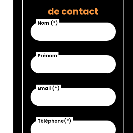
de contact
Nom (*)
Prénom
Email (*)
Téléphone(*)