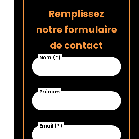
Remplissez
notre formulaire
de contact
Nom (*)
Prénom
Email (*)